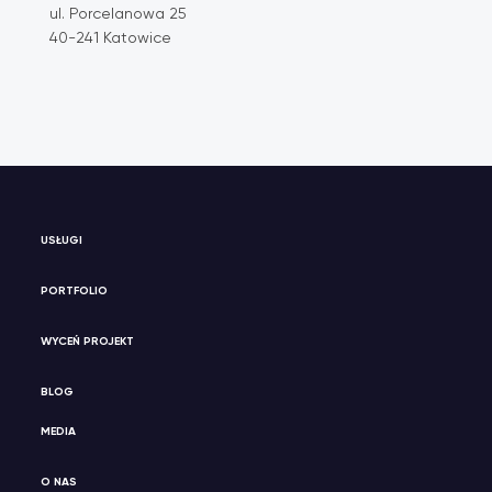
ul. Porcelanowa 25
40-241 Katowice
USŁUGI
PORTFOLIO
WYCEŃ PROJEKT
BLOG
MEDIA
O NAS