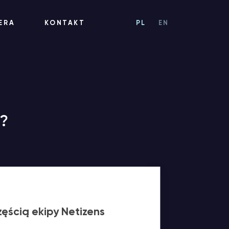
ERA
KONTAKT
PL
EN
ć?
ęścią ekipy Netizens