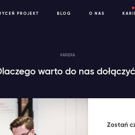
WYCEŃ PROJEKT
BLOG
O NAS
KARI
KARIERA
laczego warto do nas dołączy
Zostań cz