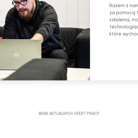
Razem z nam
za pomocą t
szkolenia, m
technologiac
które wycho
BRAK AKTUALNYCH OFERT PRACY