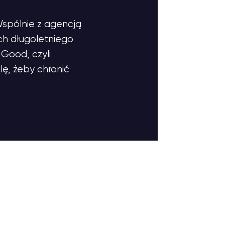
Wspólnie z agencją
ch długoletniego
 Good, czyli
lę, żeby chronić