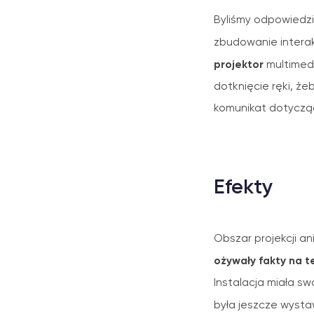
Byliśmy odpowiedzi
zbudowanie intera
projektor
multimedi
dotknięcie ręki, ż
komunikat dotyczą
Efekty
Obszar projekcji ani
ożywały fakty na t
Instalacja miała s
była jeszcze wyst