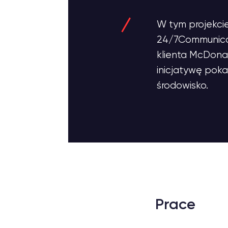
W tym projekcie
24/7Communicat
klienta McDonal
inicjatywę poka
środowisko.
Prace