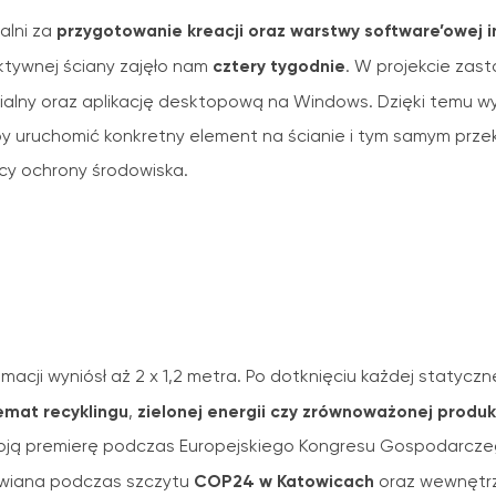
przygotowanie kreacji oraz warstwy software’owej in
alni za
cztery tygodnie
ktywnej ściany zajęło nam
. W projekcie zas
alny oraz aplikację desktopową na Windows. Dzięki temu wy
eby uruchomić konkretny element na ścianie i tym samym pr
cy ochrony środowiska.
macji wyniósł aż 2 x 1,2 metra.
Po dotknięciu każdej statycznej
emat recyklingu
zielonej energii czy zrównoważonej produkc
,
woją premierę podczas Europejskiego Kongresu Gospodarcze
COP24 w Katowicach
awiana podczas szczytu
oraz wewnętr