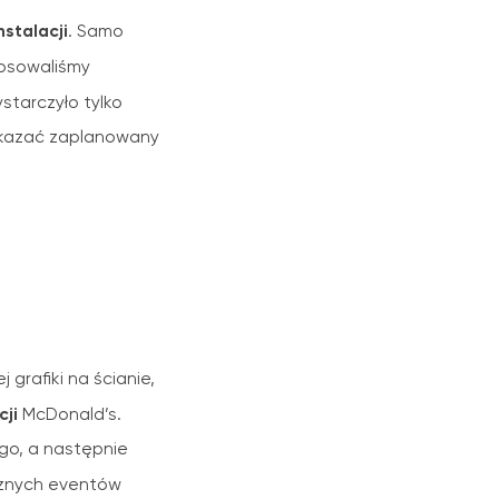
stalacji
. Samo
tosowaliśmy
starczyło tylko
zekazać zaplanowany
 grafiki na ścianie,
ji
McDonald’s.
go, a następnie
znych eventów