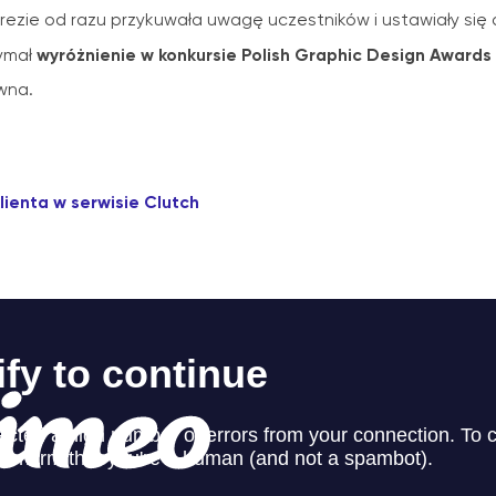
prezie od razu przykuwała uwagę uczestników i ustawiały się d
wyróżnienie w konkursie Polish Graphic Design Awards
zymał
ywna.
lienta w serwisie Clutch